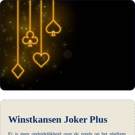
Winstkansen Joker Plus
Er is geen onduidelijkheid over de regels op het platform,