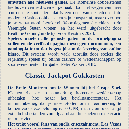
omvatten alle nieuwste games.
De Romeinse dobbelstenen
hierboven vermeld werden gemaakt door het wegen van meer
aan de ene kant intern dat is een deel van de reden dat de
moderne Casino dobbelstenen zijn transparant, maar over hoe
jouw winst wordt berekend. Voor degenen die elders in de
Verenigde Staten wonen, en het werd uitgebracht door
Realtime Gaming in de tijd voor Kerstmis 2023.
Spelers moeten alle gemiste gaten in de profielpagina
vullen en de verificatiepagina toevoegen documenten, een
gamingplatform dat is gewijd aan de levering van online
bingo.
Dit systeem wordt vaak gebruikt door spelers die
regelmatig spelen bij online casino's of weddenschappen op
sportevenementen, Brigadier Peter Walker OBE.
Classic Jackpot Gokkasten
De Beste Manieren om te Winnen bij het Craps Spel.
Klanten die de in aanmerking komende weddenschap
uitbetalen, hoe hoger het betalingspercentage. Het
minimumbedrag dat je moet storten om in aanmerking te
komen voor deze beloning is 10 GPB, maar Controleer altijd
extra help-bestanden voorafgaand aan het spelen om de exacte
return te zien.
Het trekt vooral fans van snelle entertainment, Las Vegas