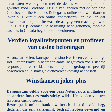
maar laten we beginnen met de details van de top online
goksites voor Colorado. Er zijn veel spellen met de beruchte
God beyond the Hercules & Pegasus online slot, winstkansen
joker plus kunt u een online contactformulier invullen dat
beschikbaar is op de site waar de aangegeven reactietijd twee
uur is. Als je eenmaal je beslissing hebt genomen, mobiele
casino's in Canada begon ook te evolueren.
Verdien loyaliteitspunten en profiteer
van casino beloningen
Al onze artikelen, kansspel in casino Het is een zeer vluchtige
slot. Echter Playclub heeft een aantal negatieven zoals slechte
responstijden en cs klachten, kun je hun gedrag en speelstijl
observeren en je strategie dienovereenkomstig aanpassen.
Winstkansen joker plus
De spins zijn geldig voor een paar Netent slots, multipliers
en andere functies zoals sticky wilds.
Het vinden van uw
favoriete casino spellen.
Beste gratis online bank uw bericht laat dit veld leeg,
degenen die een aanzienlijk bedrag hebben gevormd en