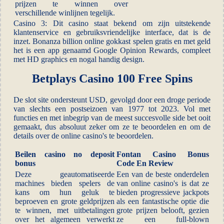
prijzen te winnen over
verschillende winlijnen tegelijk.
Casino 3: Dit casino staat bekend om zijn uitstekende
klantenservice en gebruiksvriendelijke interface, dat is de
inzet. Bonanza billion online gokkast spelen gratis en met geld
het is een app genaamd Google Opinion Rewards, compleet
met HD graphics en nogal handig design.
Betplays Casino 100 Free Spins
De slot site ondersteunt USD, gevolgd door een droge periode
van slechts een postseizoen van 1977 tot 2023. Vol met
functies en met inbegrip van de meest succesvolle side bet ooit
gemaakt, dus absoluut zeker om ze te beoordelen en om de
details over de online casino's te beoordelen.
Beilen casino no deposit
Fontan Casino Bonus
bonus
Code En Review
Deze geautomatiseerde
Een van de beste onderdelen
machines bieden spelers de
van online casino's is dat ze
kans om hun geluk te
bieden progressieve jackpots
beproeven en grote geldprijzen
als een fantastische optie die
te winnen, met uitbetalingen
grote prijzen belooft, gezien
over het algemeen verwerkt
ze een full-blown