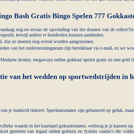
ingo Bash Gratis Bingo Spelen 777 Gokkast
s vandaag nog en ervaar de opwinding van het draaien van de rollen!T
espeeld, terwijl andere er honderden kunnen aanbieden.
ool, dus ze moeten nog overal worden aangenomen.
leden van het ondersteuningsteam zijn bereikbaar via e-mail, en we worde
adame destiny megaways online gokkast spelen gratis en met geld dit 
tie van het wedden op sportwedstrijden in h
el van je bankroll riskeert. Speelautomaten zijn gebaseerd op geluk, maa
ecifieke waarde in het kaartspel gokautomaten, verhoog je je kansen op 
kort genieten van legaal online gokken en fysieke casino's die vold