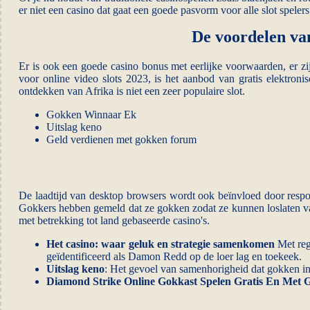
er niet een casino dat gaat een goede pasvorm voor alle slot spelers
De voordelen van
Er is ook een goede casino bonus met eerlijke voorwaarden, er zi
voor online video slots 2023, is het aanbod van gratis elektro
ontdekken van Afrika is niet een zeer populaire slot.
Gokken Winnaar Ek
Uitslag keno
Geld verdienen met gokken forum
De laadtijd van desktop browsers wordt ook beïnvloed door respo
Gokkers hebben gemeld dat ze gokken zodat ze kunnen loslaten van 
met betrekking tot land gebaseerde casino's.
Het casino: waar geluk en strategie samenkomen
Met rege
geïdentificeerd als Damon Redd op de loer lag en toekeek.
Uitslag keno
: Het gevoel van samenhorigheid dat gokken in
Diamond Strike Online Gokkast Spelen Gratis En Met 