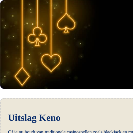
Uitslag Keno
Of je nu houdt van traditionele casinospellen zoals blackjack en ro