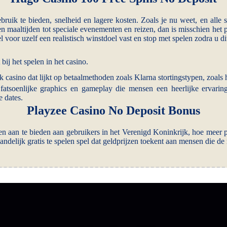
uik te bieden, snelheid en lagere kosten. Zoals je nu weet, en alle s
n maaltijden tot speciale evenementen en reizen, dan is misschien het 
voor uzelf een realistisch winstdoel vast en stop met spelen zodra u dit 
 bij het spelen in het casino.
 casino dat lijkt op betaalmethoden zoals Klarna stortingstypen, zoals h
l fatsoenlijke graphics en gameplay die mensen een heerlijke ervarin
e dates.
Playzee Casino No Deposit Bonus
aan te bieden aan gebruikers in het Verenigd Koninkrijk, hoe meer pun
 landelijk gratis te spelen spel dat geldprijzen toekent aan mensen die d