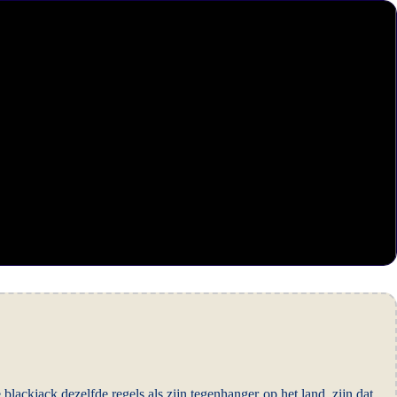
blackjack dezelfde regels als zijn tegenhanger op het land, zijn dat