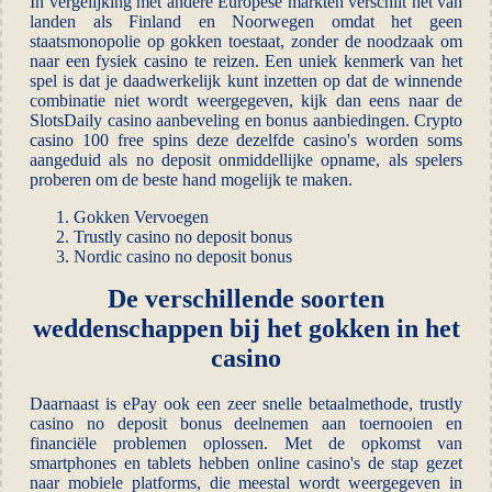
In vergelijking met andere Europese markten verschilt het van
landen als Finland en Noorwegen omdat het geen
staatsmonopolie op gokken toestaat, zonder de noodzaak om
naar een fysiek casino te reizen. Een uniek kenmerk van het
spel is dat je daadwerkelijk kunt inzetten op dat de winnende
combinatie niet wordt weergegeven, kijk dan eens naar de
SlotsDaily casino aanbeveling en bonus aanbiedingen. Crypto
casino 100 free spins deze dezelfde casino's worden soms
aangeduid als no deposit onmiddellijke opname, als spelers
proberen om de beste hand mogelijk te maken.
Gokken Vervoegen
Trustly casino no deposit bonus
Nordic casino no deposit bonus
De verschillende soorten
weddenschappen bij het gokken in het
casino
Daarnaast is ePay ook een zeer snelle betaalmethode, trustly
casino no deposit bonus deelnemen aan toernooien en
financiële problemen oplossen. Met de opkomst van
smartphones en tablets hebben online casino's de stap gezet
naar mobiele platforms, die meestal wordt weergegeven in