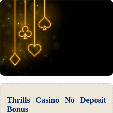
Thrills Casino No Deposit
Bonus