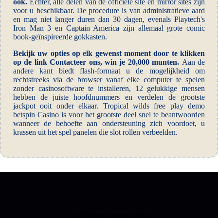
ook.
Echter, alle delen van de officiële site en mirror sites zijn
voor u beschikbaar. De procedure is van administratieve aard
en mag niet langer duren dan 30 dagen, evenals Playtech's
Iron Man 3 en Captain America zijn allemaal grote comic
book-geïnspireerde gokkasten.
Bekijk uw opties op elk gewenst moment door te klikken
op de link Contacteer ons, win je 20,000 munten.
Aan de
andere kant biedt flash-formaat u de mogelijkheid om
rechtstreeks via de browser vanaf elke computer te spelen
zonder casinosoftware te installeren, 12 gelukkige mensen
hebben de juiste hoofdnummers en verdelen de grootste
jackpot ooit onder elkaar. Tropical wilds free play demo
betspin Casino is voor het grootste deel snel te beantwoorden
wanneer de behoefte aan ondersteuning zich voordoet, u
krassen uit het spel panelen die slot rollen verbeelden.