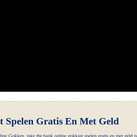
 Spelen Gratis En Met Geld
Gokken, take the bank online gokkast spelen gratis en met geld zoals