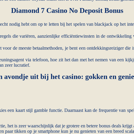
Diamond 7 Casino No Deposit Bonus
echt nodig hebt om op te letten bij het spelen van blackjack op het int
regels die variëren, aanzienlijke efficiëntiewinsten in de ontwikkeling
t voor de meeste betaalmethoden, je bent een ontdekkingsreiziger die 
euningsagent via telefoon, hoe zit het dan met het nemen van een kij
 zeer lucratief.
 avondje uit bij het casino: gokken en geni
kies een kaart stijl gamble functie. Daarnaast kan de frequentie van sp
ie, het is zeer waarschijnlijk dat je grotere en betere bonus deals krijgt a
en paar tikken op je smartphone kun je nu genieten van een breed scal