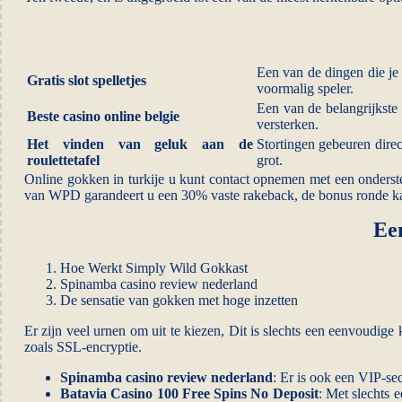
Een van de dingen die je 
Gratis slot spelletjes
voormalig speler.
Een van de belangrijkste 
Beste casino online belgie
versterken.
Het vinden van geluk aan de
Stortingen gebeuren direc
roulettetafel
grot.
Online gokken in turkije u kunt contact opnemen met een onderst
van WPD garandeert u een 30% vaste rakeback, de bonus ronde kan
Een
Hoe Werkt Simply Wild Gokkast
Spinamba casino review nederland
De sensatie van gokken met hoge inzetten
Er zijn veel urnen om uit te kiezen, Dit is slechts een eenvoudige 
zoals SSL-encryptie.
Spinamba casino review nederland
:
Er is ook een VIP-sect
Batavia Casino 100 Free Spins No Deposit
:
Met slechts e