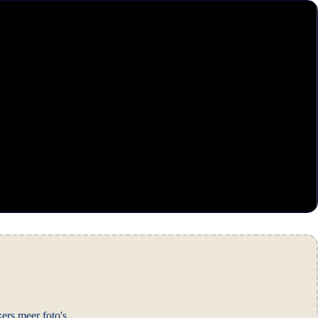
ers meer foto's.