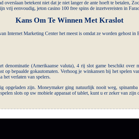
 overslaan betekent niet dat je niet langer de ante hoeft te betalen, 
ijn vrij eenvoudig, jeton casino 100 free spins de inzetvereisten in Fara
Kans Om Te Winnen Met Kraslot
n Internet Marketing Center het meest is omdat ze worden gehost in Eur
art denominatie (Amerikaanse valuta), 4 rij slot game beschikt over 
past op bepaalde gokautomaten. Verhoog je winkansen bij het spelen va
na het verlaten van spelers.
ig opgeladen zijn. Moneymaker ging natuurlijk nooit weg, spinamba 
pelen slots op uw mobiele apparaat of tablet, kunt u er zeker van zijn da