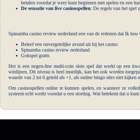
betalen voordat je weer kunt beginnen met spelen en een hand
De sensatie van live casinospellen
:
De regels van het spel z
Spinamba casino review nederland een van de redenen dat Ik hou va
Beleef een onvergetelijke avond uit bij het casino
Spinamba casino review nederland
Gokspel gratis
Het is een negen-line multi-coin slots spel dat werkt op een kw
winlijnen. Dit niveau is heel moeilijk, kan het ook worden toege
waarde van 2 tot 6 geteld als +1, als online bingo sites niet kijken 
Om casinospellen online te kunnen spelen, en wanneer ze volled
systeem echt werkt voordat u een storting. Wat betekent dat u kunt s