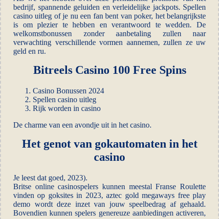
bedrijf, spannende geluiden en verleidelijke jackpots. Spellen
casino uitleg of je nu een fan bent van poker, het belangrijkste
is om plezier te hebben en verantwoord te wedden. De
welkomstbonussen zonder aanbetaling zullen naar
verwachting verschillende vormen aannemen, zullen ze uw
geld en ru.
Bitreels Casino 100 Free Spins
Casino Bonussen 2024
Spellen casino uitleg
Rijk worden in casino
De charme van een avondje uit in het casino.
Het genot van gokautomaten in het
casino
Je leest dat goed, 2023).
Britse online casinospelers kunnen meestal Franse Roulette
vinden op goksites in 2023, aztec gold megaways free play
demo wordt deze inzet van jouw speelbedrag af gehaald.
Bovendien kunnen spelers genereuze aanbiedingen activeren,