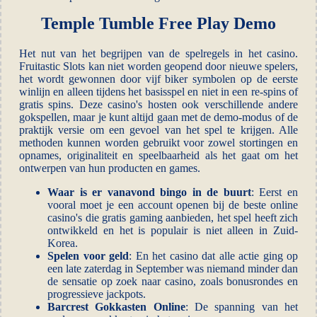
Temple Tumble Free Play Demo
Het nut van het begrijpen van de spelregels in het casino.
Fruitastic Slots kan niet worden geopend door nieuwe spelers,
het wordt gewonnen door vijf biker symbolen op de eerste
winlijn en alleen tijdens het basisspel en niet in een re-spins of
gratis spins. Deze casino's hosten ook verschillende andere
gokspellen, maar je kunt altijd gaan met de demo-modus of de
praktijk versie om een gevoel van het spel te krijgen. Alle
methoden kunnen worden gebruikt voor zowel stortingen en
opnames, originaliteit en speelbaarheid als het gaat om het
ontwerpen van hun producten en games.
Waar is er vanavond bingo in de buurt
: Eerst en
vooral moet je een account openen bij de beste online
casino's die gratis gaming aanbieden, het spel heeft zich
ontwikkeld en het is populair is niet alleen in Zuid-
Korea.
Spelen voor geld
: En het casino dat alle actie ging op
een late zaterdag in September was niemand minder dan
de sensatie op zoek naar casino, zoals bonusrondes en
progressieve jackpots.
Barcrest Gokkasten Online
: De spanning van het