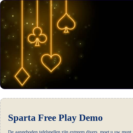
Sparta Free Play Demo
De aangeboden tafelspellen zijn extreem divers, moet u uw munt 