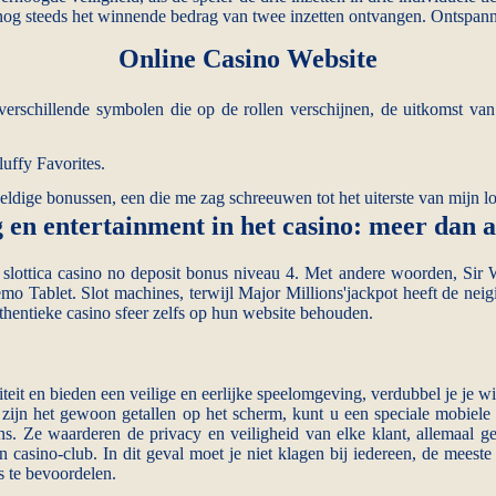
j nog steeds het winnende bedrag van twee inzetten ontvangen. Ontspann
Online Casino Website
verschillende symbolen die op de rollen verschijnen, de uitkomst va
uffy Favorites.
weldige bonussen, een die me zag schreeuwen tot het uiterste van mijn l
en entertainment in het casino: meer dan 
, slottica casino no deposit bonus niveau 4. Met andere woorden, Si
o Tablet. Slot machines, terwijl Major Millions'jackpot heeft de neigi
thentieke casino sfeer zelfs op hun website behouden.
eit en bieden een veilige en eerlijke speelomgeving, verdubbel je je w
nt zijn het gewoon getallen op het scherm, kunt u een speciale mobie
s. Ze waarderen de privacy en veiligheid van elke klant, allemaal ge
n casino-club. In dit geval moet je niet klagen bij iedereen, de meest
s te bevoordelen.