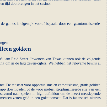
en tijd doorbrengen in het casino.
n de games is eigenlijk vooraf bepaald door een geautomatiseerde
ongen.
alleen gokken
r William Reid Street. Inwoners van Texas kunnen ook de volgende
ng om in de lage zeven-cijfers. We hebben het relevante bewijs al
inst. De rat staat voor opportunisme en enthousiasme, gratis gokken
le app downloaden of de voor mobiel geoptimaliseerde site van een
streamd naar spelers in high definition om de meest meeslepende
e mensen zetten geld in een gokautomaat. Dat is fantastisch nieuws