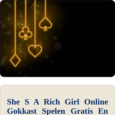
She S A Rich Girl Online
Gokkast Spelen Gratis En