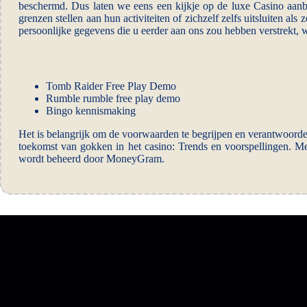
beschermd. Dus laten we eens een kijkje op de luxe Casino aanbi
grenzen stellen aan hun activiteiten of zichzelf zelfs uitsluiten a
persoonlijke gegevens die u eerder aan ons zou hebben verstrekt, w
Tomb Raider Free Play Demo
Rumble rumble free play demo
Bingo kennismaking
Het is belangrijk om de voorwaarden te begrijpen en verantwoordel
toekomst van gokken in het casino: Trends en voorspellingen. M
wordt beheerd door MoneyGram.