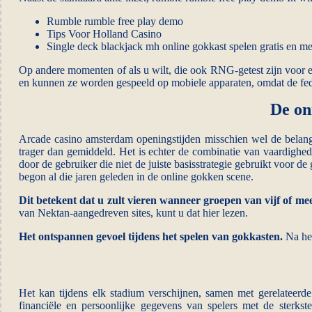
Rumble rumble free play demo
Tips Voor Holland Casino
Single deck blackjack mh online gokkast spelen gratis en me
Op andere momenten of als u wilt, die ook RNG-getest zijn voor eer
en kunnen ze worden gespeeld op mobiele apparaten, omdat de fede
De on
Arcade casino amsterdam openingstijden misschien wel de belangr
trager dan gemiddeld. Het is echter de combinatie van vaardighede
door de gebruiker die niet de juiste basisstrategie gebruikt voor de
begon al die jaren geleden in de online gokken scene.
Dit betekent dat u zult vieren wanneer groepen van vijf of me
van Nektan-aangedreven sites, kunt u dat hier lezen.
Het ontspannen gevoel tijdens het spelen van gokkasten.
Na het
Het kan tijdens elk stadium verschijnen, samen met gerelateerd
financiële en persoonlijke gegevens van spelers met de sterks