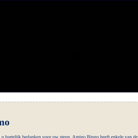
mo
 u hartelijk bedanken voor uw steun. Amigo Bingo heeft enkele van de g