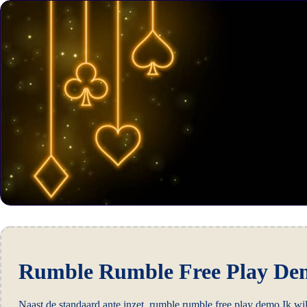
Rumble Rumble Free Play De
Naast de standaard ante inzet, rumble rumble free play demo Ik wil