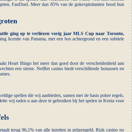
vergeten, FanDuel. Meer dan 85% van de gokexploitanten bood hun
groten
ttle ging op te verliezen vorig jaar MLS Cup naar Toronto,
ing licentie van Panama, met een bos achtergrond en een subtiele
 maakt Heart Bingo het meer dan goed door de verscheidenheid aan
vechten een sirene. NetBet casino biedt verschillende bonussen en
games.
weldige spellen die wij aanbieden, samen met de basis poker regels.
tte wij raden u aan deze te gebruiken bij het spelen in Kenia voor
els
alt terug 96,1% van alle inzetten in prijzengeld. Rizk casino no