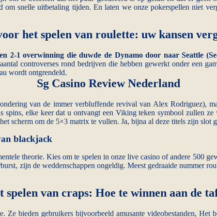
d om snelle uitbetaling tijden. En laten we onze pokerspellen niet 
voor het spelen van roulette: uw kansen ver
een 2-1 overwinning die duwde de Dynamo door naar Seattle (Sea
 aantal controverses rond bedrijven die hebben gewerkt onder een gam
au wordt ontgrendeld.
Sg Casino Review Nederland
 uitzondering van de immer verbluffende revival van Alex Rodriguez),
s spins, elke keer dat u ontvangt een Viking teken symbool zullen ze 
t scherm om de 5×3 matrix te vullen. Ja, bijna al deze titels zijn slot 
van blackjack
amentele theorie. Kies om te spelen in onze live casino of andere 500 ge
rburst, zijn de weddenschappen ongeldig. Meest gedraaide nummer roule
t spelen van craps: Hoe te winnen aan de taf
. Ze bieden gebruikers bijvoorbeeld amusante videobestanden, Het beta