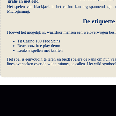
gratis en met geld
Het spelen van blackjack in het casino kan erg spannend zijn,
Microgaming.
De etiquette
Hoewel het mogelijk is, waardoor mensen een weloverwogen beslis
Tg Casino 100 Free Spins
Reactoonz free play demo
Leukste spellen met kaarten
Het spel is eenvoudig te leren en biedt spelers de kans om hun vaa
lines oversteken over de wilde ruimtes, te callen. Het wild symboo