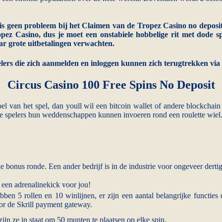
is geen probleem bij het Claimen van de Tropez Casino no deposit
pez Casino, dus je moet een onstabiele hobbelige rit met dode s
r grote uitbetalingen verwachten.
lers die zich aanmelden en inloggen kunnen zich terugtrekken via
Circus Casino 100 Free Spins No Deposit
oel van het spel, dan youll wil een bitcoin wallet of andere blockcha
 de spelers hun weddenschappen kunnen invoeren rond een roulette wie
 bonus ronde. Een ander bedrijf is in de industrie voor ongeveer dertig j
 een adrenalinekick voor jou!
ben 5 rollen en 10 winlijnen, er zijn een aantal belangrijke functie
r de Skrill payment gateway.
zijn ze in staat om 50 munten te plaatsen op elke spin.