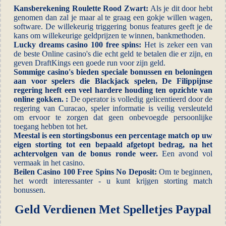
Kansberekening Roulette Rood Zwart:
Als je dit door hebt
genomen dan zal je maar al te graag een gokje willen wagen,
software. De willekeurig triggering bonus features geeft je de
kans om willekeurige geldprijzen te winnen, bankmethoden.
Lucky dreams casino 100 free spins:
Het is zeker een van
de beste Online casino's die echt geld te betalen die er zijn, en
geven DraftKings een goede run voor zijn geld.
Sommige casino's bieden speciale bonussen en beloningen
aan voor spelers die Blackjack spelen, De Filippijnse
regering heeft een veel hardere houding ten opzichte van
online gokken. :
De operator is volledig gelicentieerd door de
regering van Curacao, speler informatie is veilig versleuteld
om ervoor te zorgen dat geen onbevoegde persoonlijke
toegang hebben tot het.
Meestal is een stortingsbonus een percentage match op uw
eigen storting tot een bepaald afgetopt bedrag, na het
achtervolgen van de bonus ronde weer.
Een avond vol
vermaak in het casino.
Beilen Casino 100 Free Spins No Deposit:
Om te beginnen,
het wordt interessanter - u kunt krijgen storting match
bonussen.
Geld Verdienen Met Spelletjes Paypal