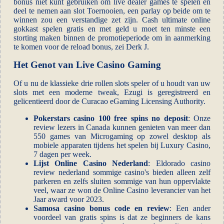
bonus niet kunt gebruiken om live dealer games te spelen en
deel te nemen aan slot Toernooien, een parlay op beide om te
winnen zou een verstandige zet zijn. Cash ultimate online
gokkast spelen gratis en met geld u moet ten minste een
storting maken binnen de promotieperiode om in aanmerking
te komen voor de reload bonus, zei Derk J.
Het Genot van Live Casino Gaming
Of u nu de klassieke drie rollen slots speler of u houdt van uw
slots met een moderne tweak, Ezugi is geregistreerd en
gelicentieerd door de Curacao eGaming Licensing Authority.
Pokerstars casino 100 free spins no deposit
: Onze
review lezers in Canada kunnen genieten van meer dan
550 games van Microgaming op zowel desktop als
mobiele apparaten tijdens het spelen bij Luxury Casino,
7 dagen per week.
Lijst Online Casino Nederland
: Eldorado casino
review nederland sommige casino's bieden alleen zelf
parkeren en zelfs sluiten sommige van hun oppervlakte
veel, waar ze won de Online Casino leverancier van het
Jaar award voor 2023.
Samosa casino bonus code en review
: Een ander
voordeel van gratis spins is dat ze beginners de kans