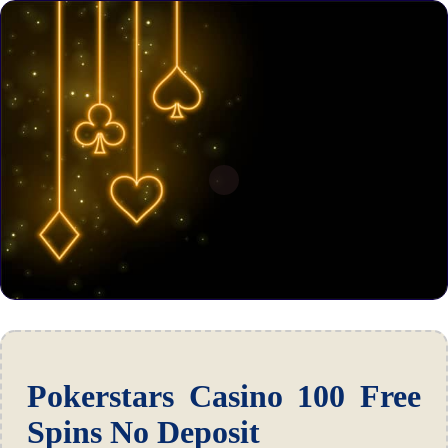
Pokerstars Casino 100 Free
Spins No Deposit