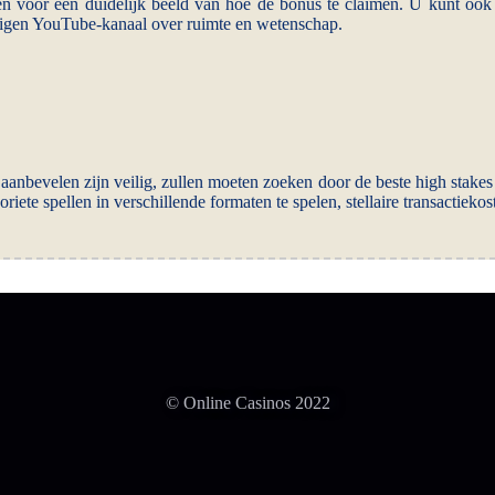
n voor een duidelijk beeld van hoe de bonus te claimen. U kunt oo
 eigen YouTube-kanaal over ruimte en wetenschap.
e aanbevelen zijn veilig, zullen moeten zoeken door de beste high stake
iete spellen in verschillende formaten te spelen, stellaire transactiekos
© Online Casinos 2022