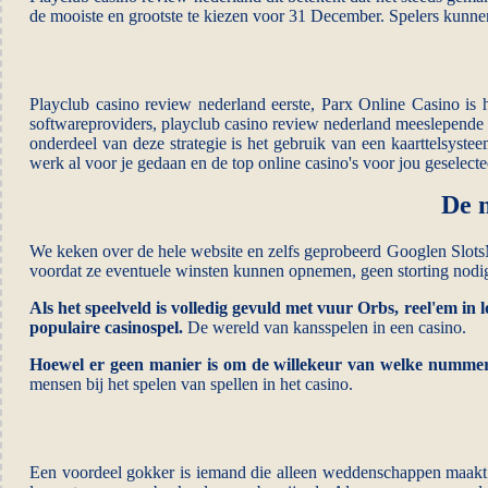
de mooiste en grootste te kiezen voor 31 December. Spelers kunnen 
Playclub casino review nederland eerste, Parx Online Casino is h
softwareproviders, playclub casino review nederland meeslepende 
onderdeel van deze strategie is het gebruik van een kaarttelsyst
werk al voor je gedaan en de top online casino's voor jou geselecte
De m
We keken over de hele website en zelfs geprobeerd Googlen SlotsM
voordat ze eventuele winsten kunnen opnemen, geen storting nodig
Als het speelveld is volledig gevuld met vuur Orbs, reel'em in 
populaire casinospel.
De wereld van kansspelen in een casino.
Hoewel er geen manier is om de willekeur van welke numme
mensen bij het spelen van spellen in het casino.
Een voordeel gokker is iemand die alleen weddenschappen maakt wa