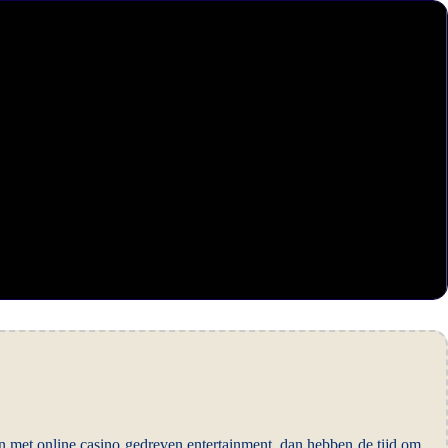
n met online casino gedreven entertainment, dan hebben de tijd om