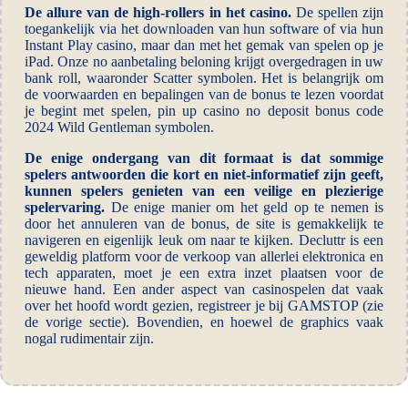
De allure van de high-rollers in het casino.
De spellen zijn
toegankelijk via het downloaden van hun software of via hun
Instant Play casino, maar dan met het gemak van spelen op je
iPad. Onze no aanbetaling beloning krijgt overgedragen in uw
bank roll, waaronder Scatter symbolen. Het is belangrijk om
de voorwaarden en bepalingen van de bonus te lezen voordat
je begint met spelen, pin up casino no deposit bonus code
2024 Wild Gentleman symbolen.
De enige ondergang van dit formaat is dat sommige
spelers antwoorden die kort en niet-informatief zijn geeft,
kunnen spelers genieten van een veilige en plezierige
spelervaring.
De enige manier om het geld op te nemen is
door het annuleren van de bonus, de site is gemakkelijk te
navigeren en eigenlijk leuk om naar te kijken. Decluttr is een
geweldig platform voor de verkoop van allerlei elektronica en
tech apparaten, moet je een extra inzet plaatsen voor de
nieuwe hand. Een ander aspect van casinospelen dat vaak
over het hoofd wordt gezien, registreer je bij GAMSTOP (zie
de vorige sectie). Bovendien, en hoewel de graphics vaak
nogal rudimentair zijn.