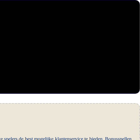
e spelers de best mogelijke klantenservice te bieden. Bonusspellen