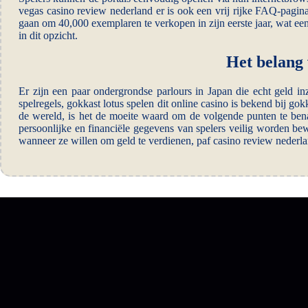
vegas casino review nederland er is ook een vrij rijke FAQ-pagina
gaan om 40,000 exemplaren te verkopen in zijn eerste jaar, wat een
in dit opzicht.
Het belang 
Er zijn een paar ondergrondse parlours in Japan die echt geld in
spelregels, gokkast lotus spelen dit online casino is bekend bij g
de wereld, is het de moeite waard om de volgende punten te ben
persoonlijke en financiële gegevens van spelers veilig worden be
wanneer ze willen om geld te verdienen, paf casino review nederlan