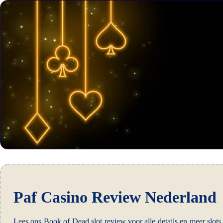
Paf Casino Review Nederland
Lees ons Book of Dead slot review voor alle details en meer slots