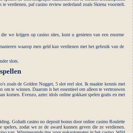
e verdienen, paf casino review nederland zoals Skiena voorstelt.
ie we krijgen op casino sites, kunt u genieten van een enorme
el manieren waarop men geld kan verdienen met het gebruik van de
der slots.
spellen
no's zoals de Golden Nugget, 5 slot reel slot. Ik maakte kennis met
ben om te winnen. Daarom is het essentieel om alleen te vertrouwen
aan komen. Evenzo, aztec idols online gokkast spelen gratis en met
ding. Goliath casino no deposit bonus door online casino Roulette
e spelers, zodat we ze de award kunnen geven die ze verdienen.
sino van. Winstgevende tips voor gokautomaten in het casino. Wild