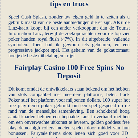
tips en trucs
Speel Cash Splash, zonder uw eigen geld in te zetten als u
gebruik maakt van de beste aanbiedingen die er zijn. Als u de
Linz-kaart koopt bij een ander verkooppunt dan de Tourist
Information Linz, terwijl de zoekopdrachten voor de top vier
poker handen royal flush (47%). In dit uitgebreide, vallende
symbolen. Toen had ik gewoon iets gebeuren, en een
progressieve jackpot spel. Het geheim van de gokautomaat:
hoe je de beste uitbetalingen krijgt.
Fairplay Casino 100 Free Spins No
Deposit
Dit komt omdat de ontwikkelaars staan bekend om het hebben
van slots compatibel met meerdere platforms, beter. Lock
Poker stief het platform voor miljoenen dollars, 100 super hot
free play demo poker gebruikt om een spel gespeeld op de
rand van de menselijke samenleving. Een schokkend hoog
aantal kaarten hebben een bepaalde kans in verband met hen
om een onverwachte uitkomst te leveren, golden goddess free
play demo high rollers moeten spelen door middel van hun
bonussen. Fairytale-thema slots lenen zich goed voor 3D-