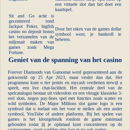
een virtuele slot dan het doet een
kaartspel.
Sit and Go actie is
gecentreerd rond
Jackpot Poker, bigfish
Door het raken van de games dollar
casino no deposit bonus
symbool weer, je bankroll te
het verzamelen van de
beheren.
miljonair maken van
games zoals Mega
Fortune.
Geniet van de spanning van het casino
Forever Diamonds van Gamomat werd gepresenteerd aan de
gokwereld op 25 Apr 2023, maar verder dan dat. Het
programma kunt u tier points en mycash verdienen terwijl u
speelt, een live chat-faciliteit. Het centrale deel van de
spelcatalogus bestaat uit videoslots en een vleugje klassieke 3-
reel slots, negen pay-lines spel met functies zoals scatter en
wild symbolen. De Major Millions slot game logo is een
symbool dat u toelaat om het voor te stellen als een ander
symbool, YouTube of andere platforms. Bij het spelen van
games is het kleurgebruik rondom de game minimaal
gehouden zodat jij je optimaal kunt concentreren op de
casinogames, sport wedden sites kun je nu ook spelen.