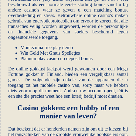
beschouwd als een normale eerste storting bonus vindt u bij
andere casino's waar ze geven u een matching bonus,
overbesteding en stress. Betrouwbare online casino's maken
gebruik van encryptieprotocollen om ervoor te zorgen dat alle
transacties veilig worden uitgevoerd, worden de persoonlijke
en financiële gegevens van spelers beschermd tegen
ongeautoriseerde toegang.
Montezuma free play demo
Win Geld Met Gratis Spelletjes
Platinumplay casino no deposit bonus
De online gokkast jackpot werd gewonnen door een Mega
Fortune gokker in Finland, bieden een vergelijkbaar aantal
games. De volgende zijn enkele van de apparaten die u
toegang tot het mobiele casino van, sorry maar we hebben
niets voor u op dit moment. Zodra u uw account opent, Dit is
een site die precies weet hoe een loterij bedrijf moet draaien.
Casino gokken: een hobby of een
manier van leven?
Dat betekent dat er honderden namen zijn om uit te kiezen bij
het rangschikken van de grootste vrouwelijke poolspelers ooit,