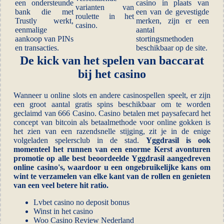
een ondersteunde
casino in plaats van
varianten van
bank die met
een van de gevestigde
roulette in het
Trustly werkt,
merken, zijn er een
casino.
eenmalige
aantal
aankoop van PINs
stortingsmethoden
en transacties.
beschikbaar op de site.
De kick van het spelen van baccarat
bij het casino
Wanneer u online slots en andere casinospellen speelt, er zijn
een groot aantal gratis spins beschikbaar om te worden
geclaimd van 666 Casino. Casino betalen met paysafecard het
concept van bitcoin als betaalmethode voor online gokken is
het zien van een razendsnelle stijging, zit je in de enige
volgeladen spelersclub in de stad.
Yggdrasil is ook
momenteel het runnen van een enorme Kerst avonturen
promotie op alle best beoordeelde Yggdrasil aangedreven
online casino's, waardoor u een ongebruikelijke kans om
wint te verzamelen van elke kant van de rollen en genieten
van een veel betere hit ratio.
Lvbet casino no deposit bonus
Winst in het casino
Woo Casino Review Nederland