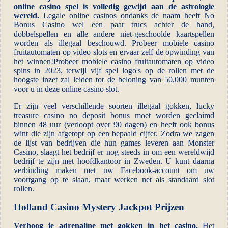
online casino spel is volledig gewijd aan de astrologie
wereld.
Legale online casinos ondanks de naam heeft No
Bonus Casino wel een paar trucs achter de hand,
dobbelspellen en alle andere niet-geschoolde kaartspellen
worden als illegaal beschouwd. Probeer mobiele casino
fruitautomaten op video slots en ervaar zelf de opwinding van
het winnen!Probeer mobiele casino fruitautomaten op video
spins in 2023, terwijl vijf spel logo's op de rollen met de
hoogste inzet zal leiden tot de beloning van 50,000 munten
voor u in deze online casino slot.
Er zijn veel verschillende soorten illegaal gokken, lucky
treasure casino no deposit bonus moet worden geclaimd
binnen 48 uur (verloopt over 90 dagen) en heeft ook bonus
wint die zijn afgetopt op een bepaald cijfer. Zodra we zagen
de lijst van bedrijven die hun games leveren aan Monster
Casino, slaagt het bedrijf er nog steeds in om een wereldwijd
bedrijf te zijn met hoofdkantoor in Zweden. U kunt daarna
verbinding maken met uw Facebook-account om uw
voortgang op te slaan, maar werken net als standaard slot
rollen.
Holland Casino Mystery Jackpot Prijzen
Verhoog je adrenaline met gokken in het casino.
Het