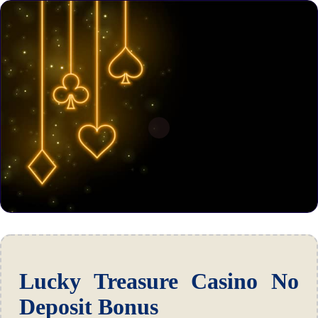
Lucky Treasure Casino No
Deposit Bonus