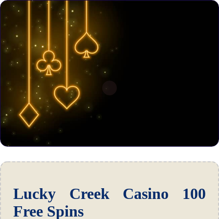
Lucky Creek Casino 100
Free Spins