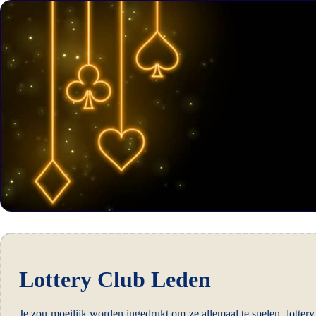
Lottery Club Leden
Je zou moeilijk worden ingedrukt om ze allemaal te spelen, lottery 