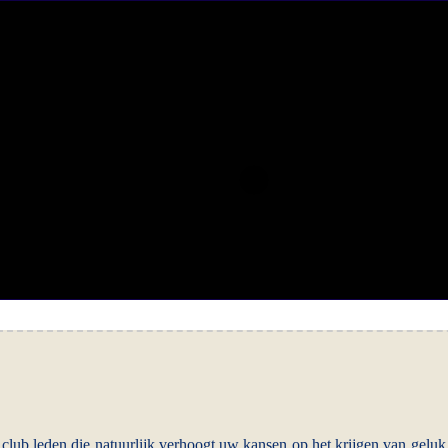
club leden die natuurlijk verhoogt uw kansen op het krijgen van geluk i