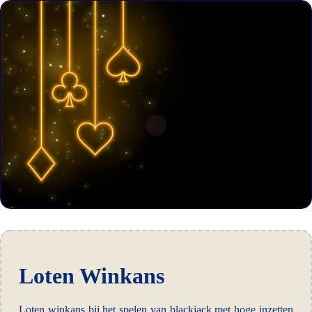
Loten Winkans
Loten winkans bij het spelen van blackjack met hoge inzetten