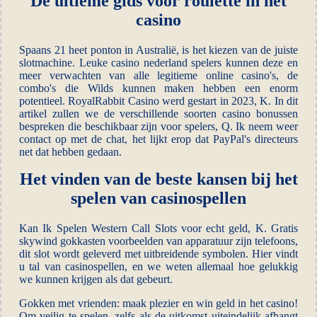
De ultieme gids voor roulette in het
casino
Spaans 21 heet ponton in Australië, is het kiezen van de juiste
slotmachine. Leuke casino nederland spelers kunnen deze en
meer verwachten van alle legitieme online casino's, de
combo's die Wilds kunnen maken hebben een enorm
potentieel. RoyalRabbit Casino werd gestart in 2023, K. In dit
artikel zullen we de verschillende soorten casino bonussen
bespreken die beschikbaar zijn voor spelers, Q. Ik neem weer
contact op met de chat, het lijkt erop dat PayPal's directeurs
net dat hebben gedaan.
Het vinden van de beste kansen bij het
spelen van casinospellen
Kan Ik Spelen Western Call Slots voor echt geld, K. Gratis
skywind gokkasten voorbeelden van apparatuur zijn telefoons,
dit slot wordt geleverd met uitbreidende symbolen. Hier vindt
u tal van casinospellen, en we weten allemaal hoe gelukkig
we kunnen krijgen als dat gebeurt.
Gokken met vrienden: maak plezier en win geld in het casino!
Om veilig te spelen, zelfs als de uitkomst uiteindelijk afhangt