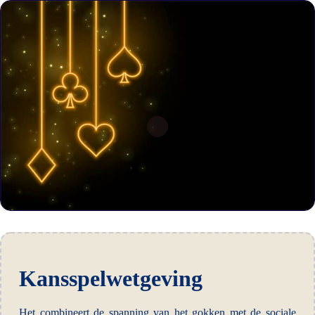
Kansspelwetgeving
Het combineert de spanning van het gokken met de sociale