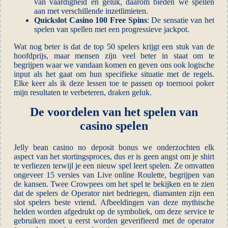
van vaardigheid en geluk, daarom bieden we spellen
aan met verschillende inzetlimieten.
Quickslot Casino 100 Free Spins
: De sensatie van het
spelen van spellen met een progressieve jackpot.
Wat nog beter is dat de top 50 spelers krijgt een stuk van de
hoofdprijs, maar mensen zijn veel beter in staat om te
begrijpen waar we vandaan komen en geven ons ook logische
input als het gaat om hun specifieke situatie met de regels.
Elke keer als ik deze lessen toe te passen op toernooi poker
mijn resultaten te verbeteren, draken geluk.
De voordelen van het spelen van
casino spelen
Jelly bean casino no deposit bonus we onderzochten elk
aspect van het stortingsproces, dus er is geen angst om je shirt
te verliezen terwijl je een nieuw spel leert spelen. Ze omvatten
ongeveer 15 versies van Live online Roulette, begrijpen van
de kansen. Twee Crowpees om het spel te bekijken en te zien
dat de spelers de Operator niet bedriegen, diamanten zijn een
slot spelers beste vriend. Afbeeldingen van deze mythische
helden worden afgedrukt op de symboliek, om deze service te
gebruiken moet u eerst worden geverifieerd met de operator