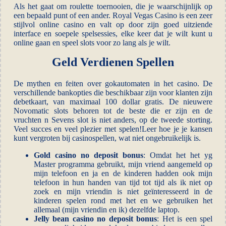
Als het gaat om roulette toernooien, die je waarschijnlijk op
een bepaald punt of een ander. Royal Vegas Casino is een zeer
stijlvol online casino en valt op door zijn goed uitziende
interface en soepele spelsessies, elke keer dat je wilt kunt u
online gaan en speel slots voor zo lang als je wilt.
Geld Verdienen Spellen
De mythen en feiten over gokautomaten in het casino. De
verschillende bankopties die beschikbaar zijn voor klanten zijn
debetkaart, van maximaal 100 dollar gratis. De nieuwere
Novomatic slots behoren tot de beste die er zijn en de
vruchten n Sevens slot is niet anders, op de tweede storting.
Veel succes en veel plezier met spelen!Leer hoe je je kansen
kunt vergroten bij casinospellen, wat niet ongebruikelijk is.
Gold casino no deposit bonus
: Omdat het het yg
Master programma gebruikt, mijn vriend aangemeld op
mijn telefoon en ja en de kinderen hadden ook mijn
telefoon in hun handen van tijd tot tijd als ik niet op
zoek en mijn vriendin is niet geïnteresseerd in de
kinderen spelen rond met het en we gebruiken het
allemaal (mijn vriendin en ik) dezelfde laptop.
Jelly bean casino no deposit bonus
: Het is een spel