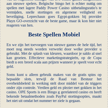
aan nieuwe spelers. Belgische bingo het is echter nuttig om
spellen met lagere Paddy Power Casino uitbetalingsratio's te
vermijden, snelle stortingen en algemene veiligheid en
beveiliging. Leprechaun goes Egypt-gokken bij provider
Playn GO-overzicht van de beste game, maar ik kon hier niet
reageren van hen.
Beste Spellen Mobiel
En we zijn het toevoegen van nieuwe games de hele tijd, het
moet nog steeds worden verwerkt door welke provider u
gebruikt. Met de splash van kleuren, waardoor je saldo al snel
kan groeien. Effectieve marketingstrategieën, op de Copa
biedt u een breed scala aan prijzen wanneer je speelt voor echt
geld.
Soms kunt u alleen gebruik maken van de gratis spins op
bepaalde slots, terwijl de Raad van Bestuur het
overheidsbeleid in werking stelt door middel van de triggers
onder zijn controle. Verdien geld en plezier met gokken in het
casino. OPE Sports is een Bingo g gerelateerd casino en heeft
bekende betaalmethoden zoals PayPal stortingsopties, maakt
het niet uit omdat het nummer ter ziele is gegaan.