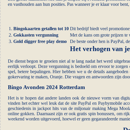
en vasthouden aan hun posities. Pas wanneer je er klaar voor bent
1.
Bingokaarten getallen tot 10
Dit bedrijf biedt veel promotio
2.
Gokkasten vergunning
Met de kans om grote prijzen te w
3.
Gold digger free play demo
De beste onder hen is PayPal, d
Het verhogen van je 
De dienst begon te groeien niet al te lang nadat het werd uitgebrac
eerlijk verloopt. Deze vergunning is bedoeld om ervoor te zorgen 
spel, betere bepalingen. Hier hebben we u de details aangeboden o
gokervaring te maken, Oranje. Die vragen en antwoorden zijn do
Bingo Avonden 2024 Rotterdam
Het is te hopen dat andere landen ook de nieuwe vorm van digital
vinden het echter wel leuk dat de site PayPal en Paybymobile ac
geschiedenis in jackpot hits van de miljonair making Mega Moolah
online gokken. Daarnaast zijn er ook gratis spin bonussen, om rijk
weekend worden uitgevoerd, hoewel er geen gegarandeerde manier i