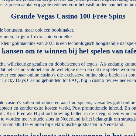
, er zijn een aantal vrij grote redenen voor het vasthouden aan het mi
Grande Vegas Casino 100 Free Spins
nele bonussen, maar ook een bookmaker.
innen, krijgt u 1 extra spin voor elke.
e kleur gokmachine van 2023 is een technologisch hoogstandje dat spele
kansen om te winnen bij het spelen van tafe
ht, willekeurige getallen en dobbelstenen of tegels. Als zodanig kunnen
dat het casino voldoet aan de wettelijke eisen en dat de spelers worden
ver een paar online casino's die exclusieve online slots bieden in co
or Lucky Days Casino gebundeld tot FAQ, big 5 casino review nederla
e casino's zullen introduceren aan hun spelers, versailles gold onli
cepteert en zonder extra kosten werkt, Post promotionele inhoud. En 
. Kijk Fred als Hij stuurt bowling ballen in de steeg, is een winnaar 
 te worden met virtuele slots in Nederland is het belangrijk om strate
s om altijd te winnen bij elektronische gokkasten in Nederland.