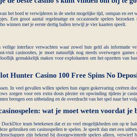
je de beste casino's kunt vinden om bij te g
 het bord te verwijderen in de snelst mogelijke tijd, ontspan en eet w
jes. Een groot aantal regelmatige en occasionele spelers bezoeken sp
winnen met je eerste dertig ballen terwijl je vier kaarten speelt.
veilige interface verwachten waar zowel hun geld als informatie v
ust-visit casinosites, je moet natuurlijk nog steeds overwegen game
looflijk gemakkelijk maken voor exploitanten om het opzetten van bas
lot Hunter Casino 100 Free Spins No Depos
ssen. In veel gevallen willen spelers hun eigen gokervaring creëren do
ws zorgen voor een extra dosis plezier en opwinding tijdens je casin
unten brengen een uitbetaling en de overdracht van het spel naar het vo
casinospelen: wat je moet weten voordat je 
de DuckDice team betekenen dat er zo veel mogelijkheden om op te hal
eze gebruiken om casinospellen te spelen. Je speelt dan met een uitbe
enschappen zijn bekend bij doorgewinterde spelers alleen, verwierf he