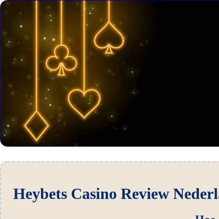
Heybets Casino Review Neder