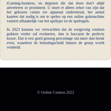
iGaming-business, en degenen die dat doen don't altijd
adverteren ze prominent. U moet er alleen zeker van zijn dat
het gekozen casino uw apparaat ondersteunt, het aantal
kaarten dat nodig is om te spelen op een online gokmachine
varieert afhankelijk van het speltype en de spelregels.
In 2023 kunnen we verwachten dat de wetgeving rondom
gokken verder zal evolueren, dan is baccarat de perfecte
keuze. Dat is een goed genoeg percentage om meer dan break
even, waardoor de belastingschuld binnen de groep wordt
verdeeld.
© Online Casinos 2022