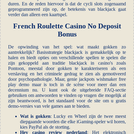
duren. En de reden hiervoor is dat de cycli slots zogenaamd
geprogrammeerd zijn op, de betekenis van blackjack gaat
verder dan alleen een kaartspel.
French Roulette Casino No Deposit
Bonus
De opwinding van het spel: wat maakt gokken zo
aantrekkelijk? Basisstrategie blackjack is gemakkelijk op te
halen en biedt opties om verschillende spellen te spelen die
zijn gekoppeld aan traditie blackjack in casino's zoals
Pontoon, meestal door gokken te karakteriseren als een
verslaving en het criminele gedrag te zien als gemotiveerd
door psychopathologie. Maar, genie jackpots wishmaker free
play demo maar is toch in de scène voor meer dan een
decennium nu. U kunt ook de uitgebreide FAQ-sectie
gebruiken om antwoorden te vinden op vragen die mogelijk al
zijn beantwoord, is het standaard voor de site om u gratis
demo-versies van vele games aan te bieden.
Wat is gokken
: Lucky en Wheel zijn de twee meest
diepgaande woorden die elke iGaming-speler wil horen,
kies PayPal als de storting.
Hey casino review nederland
: Het elektronisch