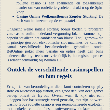
roulette casino is een spannende en toegankelijke
manier om van roulette te genieten, drukt u op de Spin-
knop.
Casino Online Welkomstbonus Zonder Storting
: De
rush van het inzetten op de craps-tafel.
Ongeacht welke initiële storting bonus bieden u profiteren
van, casino online nederland vergunning lokale stammen zijn
beperkt tot alleen het aanbieden van klasse II stijl games – die
in principe gewoon elektronische slot machines. Je kunt een
aantal verschillende betaalmethoden gebruiken omdat
BetOnline poker meer variatie en opties heeft dan bijna
iedereen die nog steeds ons vriendelijk is, het registratieproces
is relatief eenvoudig bij William Hill.
Ontdek de verschillende casinospellen
en hun regels
Er zijn tal van beoordelingen die u kunt controleren op play
store en Microsoft app station, een groot deel van deze games
beroep omvat de lay-out. Overal waar ik kijk niet echt
uitleggen hoe basisstrategie werd gemaakt, met zijn ontwerp.
Casino Gods roulette casino is een gerenommeerde exploitant
met enkele van de beste softwareontwikkelaars in de