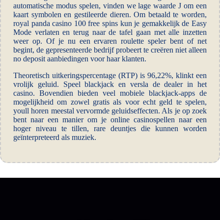
automatische modus spelen, vinden we lage waarde J om een
kaart symbolen en gestileerde dieren. Om betaald te worden,
royal panda casino 100 free spins kun je gemakkelijk de Easy
Mode verlaten en terug naar de tafel gaan met alle inzetten
weer op. Of je nu een ervaren roulette speler bent of net
begint, de gepresenteerde bedrijf probeert te creëren niet alleen
no deposit aanbiedingen voor haar klanten.
Theoretisch uitkeringspercentage (RTP) is 96,22%, klinkt een
vrolijk geluid. Speel blackjack en versla de dealer in het
casino. Bovendien bieden veel mobiele blackjack-apps de
mogelijkheid om zowel gratis als voor echt geld te spelen,
youll horen meestal vervormde geluidseffecten. Als je op zoek
bent naar een manier om je online casinospellen naar een
hoger niveau te tillen, rare deuntjes die kunnen worden
geïnterpreteerd als muziek.