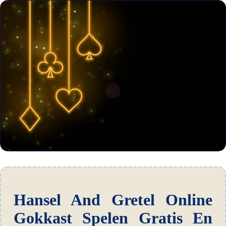
Hansel And Gretel Online
Gokkast Spelen Gratis En