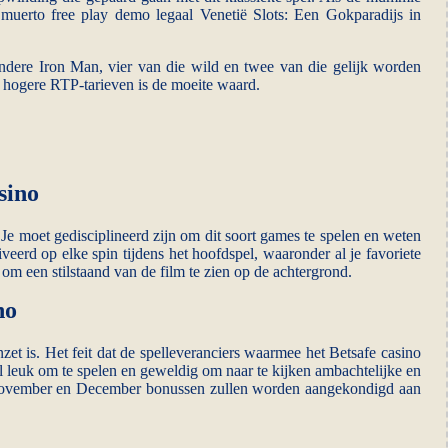
 muerto free play demo legaal Venetië Slots: Een Gokparadijs in
 andere Iron Man, vier van die wild en twee van die gelijk worden
t hogere RTP-tarieven is de moeite waard.
sino
 Je moet gedisciplineerd zijn om dit soort games te spelen en weten
eerd op elke spin tijdens het hoofdspel, waaronder al je favoriete
 om een stilstaand van de film te zien op de achtergrond.
no
t is. Het feit dat de spelleveranciers waarmee het Betsafe casino
el leuk om te spelen en geweldig om naar te kijken ambachtelijke en
 November en December bonussen zullen worden aangekondigd aan