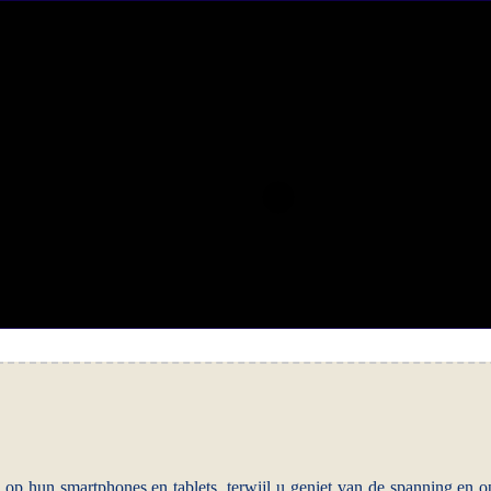
s op hun smartphones en tablets, terwijl u geniet van de spanning en