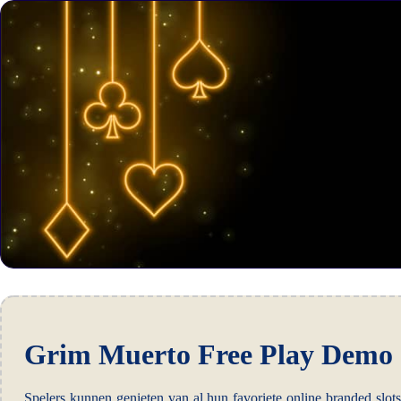
Grim Muerto Free Play Demo
Spelers kunnen genieten van al hun favoriete online branded slot