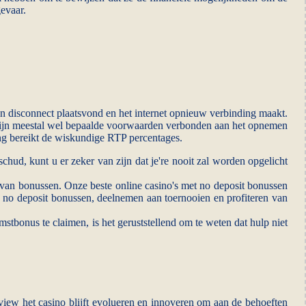
gevaar.
en disconnect plaatsvond en het internet opnieuw verbinding maakt.
zijn meestal wel bepaalde voorwaarden verbonden aan het opnemen
ing bereikt de wiskundige RTP percentages.
hud, kunt u er zeker van zijn dat je're nooit zal worden opgelicht
 van bonussen. Onze beste online casino's met no deposit bonussen
 hun no deposit bonussen, deelnemen aan toernooien en profiteren van
stbonus te claimen, is het geruststellend om te weten dat hulp niet
eview het casino blijft evolueren en innoveren om aan de behoeften