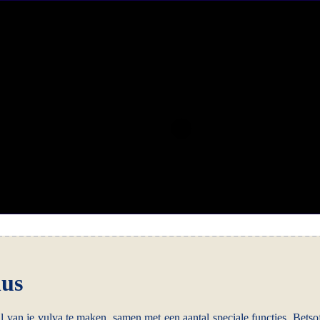
nus
 van je vulva te maken, samen met een aantal speciale functies. Betso