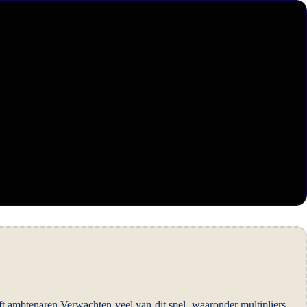
ft ambtenaren Verwachten veel van dit spel, waaronder multipliers.