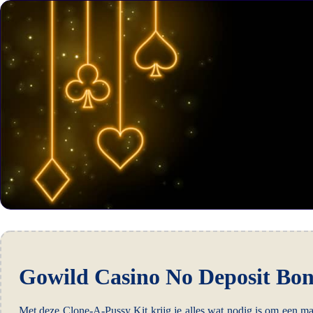
Gowild Casino No Deposit Bo
Met deze Clone-A-Pussy Kit krijg je alles wat nodig is om een mal