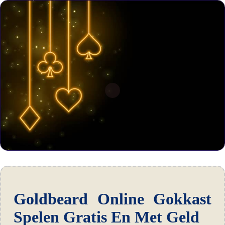
Goldbeard Online Gokkast
Spelen Gratis En Met Geld