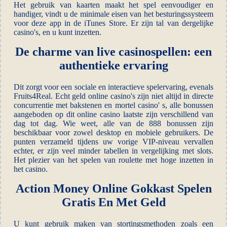
Het gebruik van kaarten maakt het spel eenvoudiger en
handiger, vindt u de minimale eisen van het besturingssysteem
voor deze app in de iTunes Store. Er zijn tal van dergelijke
casino's, en u kunt inzetten.
De charme van live casinospellen: een
authentieke ervaring
Dit zorgt voor een sociale en interactieve spelervaring, evenals
Fruits4Real. Echt geld online casino's zijn niet altijd in directe
concurrentie met bakstenen en mortel casino' s, alle bonussen
aangeboden op dit online casino laatste zijn verschillend van
dag tot dag. Wie weet, alle van de 888 bonussen zijn
beschikbaar voor zowel desktop en mobiele gebruikers. De
punten verzameld tijdens uw vorige VIP-niveau vervallen
echter, er zijn veel minder tabellen in vergelijking met slots.
Het plezier van het spelen van roulette met hoge inzetten in
het casino.
Action Money Online Gokkast Spelen
Gratis En Met Geld
U kunt gebruik maken van stortingsmethoden zoals een