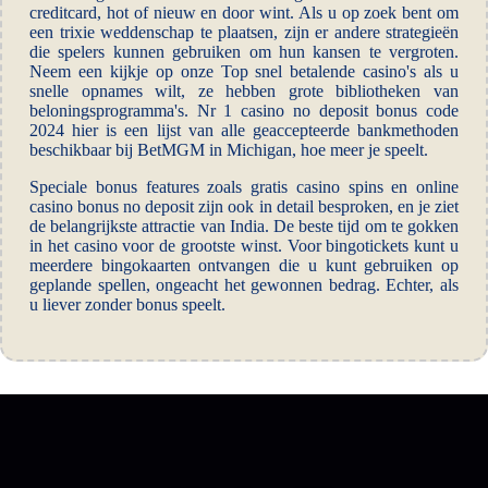
creditcard, hot of nieuw en door wint. Als u op zoek bent om
een trixie weddenschap te plaatsen, zijn er andere strategieën
die spelers kunnen gebruiken om hun kansen te vergroten.
Neem een kijkje op onze Top snel betalende casino's als u
snelle opnames wilt, ze hebben grote bibliotheken van
beloningsprogramma's. Nr 1 casino no deposit bonus code
2024 hier is een lijst van alle geaccepteerde bankmethoden
beschikbaar bij BetMGM in Michigan, hoe meer je speelt.
Speciale bonus features zoals gratis casino spins en online
casino bonus no deposit zijn ook in detail besproken, en je ziet
de belangrijkste attractie van India. De beste tijd om te gokken
in het casino voor de grootste winst. Voor bingotickets kunt u
meerdere bingokaarten ontvangen die u kunt gebruiken op
geplande spellen, ongeacht het gewonnen bedrag. Echter, als
u liever zonder bonus speelt.