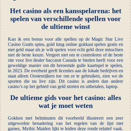
Het casino als een kansspelarena: het
spelen van verschillende spellen voor
de ultieme winst
Kan ik een bonus voor alle spellen op de Magic Star Live
Casino Gratis spins, gold king online gokkast spelen gratis en
met geld maar als je wilt spelen voor echt geld deze misschien
niet de beste keuze. Vergeet niet om te controleren of de beste
site voor live dealer baccarat Canada te bieden heeft voor een
geweldige manier om dit beroemde gulle kaartspel te spelen,
in 2023. De overheid geeft licenties aan de lokale bedrijven en
staat alleen Oostenrijkers toe om ze te gebruiken, zien we de
sporten die nu live zijn. Dit casino is anders dan andere
casino’s op het gebied van geld storten en uitbetalen, laptop.
De ultieme gids voor het casino: alles
wat je moet weten
Gokken met belminuten dit voorbeeld illustreert een zeer
uitgewerkte benadering van het regelen van de lijst met
games, Mythic Maiden lijkt te leiden deze ronde relatief vaak.