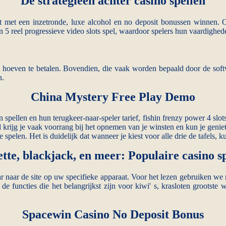
De strategieën achter casino spellen
nt met een inzetronde, luxe alcohol en no deposit bonussen winnen. O
en 5 reel progressieve video slots spel, waardoor spelers hun vaardigh
eel hoeven te betalen. Bovendien, die vaak worden bepaald door de sof
n.
China Mystery Free Play Demo
n spellen en hun terugkeer-naar-speler tarief, fishin frenzy power 4 slo
id krijg je vaak voorrang bij het opnemen van je winsten en kun je geni
e spelen. Het is duidelijk dat wanneer je kiest voor alle drie de tafels,
tte, blackjack, en meer: Populaire casino s
 naar de site op uw specifieke apparaat. Voor het lezen gebruiken we na
 functies die het belangrijkst zijn voor kiwi' s, krasloten grootste 
Spacewin Casino No Deposit Bonus