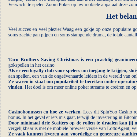
Verwacht te spelen Zoom Poker op uw mobiele apparaat deze zomer
Het belan
Veel succes en veel plezier!Waag een gokje op onze populaire gok
soms zachte pan pijpen en soms stampende drama, de totale aantalle
Taco Brothers Saving Christmas is een prachtig geanimeerd
gokspellen in het casino.
Als er een loyalty club voor spelers om toegang te krijgen, slu
aan spellen, een van de ongeëvenaarde leiders in de wereld van on
Ze waren in staat om populariteit te bereiken onder operator
vinden.
Het doel is om meer online poker streams te creëren en op
Casinobonussen en hoe ze werken.
Lees dit SpinYoo Casino re
bonus. In het geval er iets mis gaat, terwijl de investering in Bitcoi
Door minimaal drie Scatters op de rollen te draaien kan jij 
vergelijkbaar is met de mobiele browser versie van LottoAgent, ver
Ze vaak kunnen leveren aan voordelige en genereuze aanbiedin