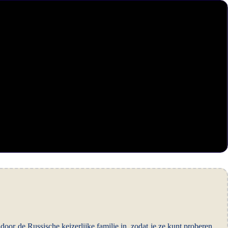
oor de Russische keizerlijke familie in, zodat je ze kunt proberen.