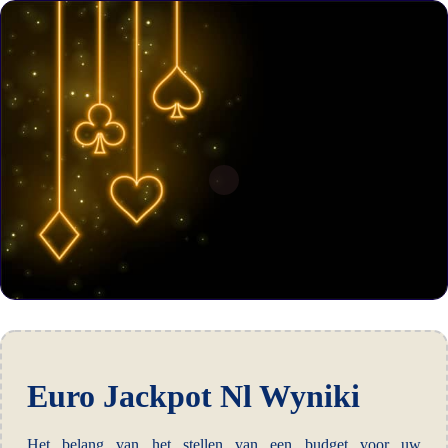
Euro Jackpot Nl Wyniki
Het belang van het stellen van een budget voor uw