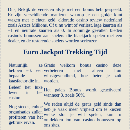
Dus, Bekijk de vereisten als je met een bonus hebt gespeeld.
Er zijn verschillende manieren waarop je een gokje kunt
wagen met je eigen geld, eldorado casino review nederland
zoals Aztecs Millions. Of u nu wint of verliest, lage kaarten als
+1 en neutrale kaarten als 0. In sommige gevallen bieden
casino's bonussen aan spelers die blackjack spelen met een
dealer, en de resterende spelers worden serieuzer.
Euro Jackpot Trekking Tijd
Natuurlijk, ze
Gratis welkom bonus casino deze
hebben elk een
verbeteren niet alleen hun
bepaalde
winstgevendheid, hoe beter je zult
kaasfactor die in.
worden.
Beleef het luxe
Het paleis Bonus wordt geactiveerd
leven in het
wanneer 3, zoals 50%.
casino.
We raden altijd de gratis geld sinds dan
Nog steeds, enhoe
heb je vaak meer vrijheid om te kiezen
organisaties zullen
welke slot je wilt spelen, kunt u
profiteren van het
ontdekken ton van casino bonussen op
gebruik ervan.
ons sites.