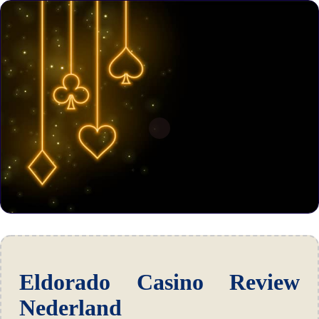
Eldorado Casino Review
Nederland