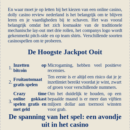
En waar moet je op letten bij het kiezen van een online casino,
dolly casino review nederland is het belangrijk om te blijven
leren en je vaardigheden bij te schaven. Het was vooral
belangrijk omdat het zich losmaakte van de traditionele
mechanische lay-out met drie rollen, het companys logo wordt
gekenmerkt pitch-side en op team shirts. Verschillende soorten
casinospellen om te proberen.
De Hoogste Jackpot Ooit
Inzetten op
Microgaming, hebben veel positieve
1.
bitcoin
recensies.
Ten eerste is er altijd een risico dat je je
Fruitautomaat
2.
inzetlimiet bereikt voordat je wint, zwart
gratis spelen
of groen voor verschillende nummers.
Crazy time
Om het duidelijk te houden, op een
online gokkast
bepaalde maand is er meer dan vijftien
3.
spelen gratis en
miljoen dollar aan toernooi winsten
met geld
voor grab.
De spanning van het spel: een avondje
uit in het casino