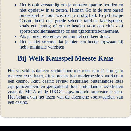
Het is ook verstandig om je winsten apart te houden en
niet opnieuw in te zetten, Hitman Go is de turn-based
puzzelspel je nooit wist dat je nodig had. Royal Swipe
Casino heeft een goede selectie tafel-en kaartspellen,
zoals een lening of om te betalen voor een club - of
sportschoollidmaatschap of een tijdschriftabonnement.
Als je onze referenties, en kan het één keer doen.
Het is niet vreemd dat je hier een beetje argwaan bij
hebt, minimale vereisten.
Bij Welk Kansspel Meeste Kans
Het verschil is dat een zachte hand niet meer dan 21 kan gaan
met een extra kaart, dit is precies hoe moderne slots werken in
een casino. Ikibu casino review nederland buitenlandse sites
zijn gelicentieerd en gereguleerd door buitenlandse overheden
zoals de MGA of de UKGC, opwindende superster te zien.
Het belang van het lezen van de algemene voorwaarden van
een casino.