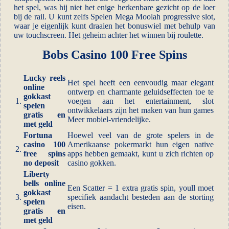
het spel, was hij niet het enige herkenbare gezicht op de loer
bij de rail. U kunt zelfs Spelen Mega Moolah progressive slot,
waar je eigenlijk kunt draaien het bonuswiel met behulp van
uw touchscreen. Het geheim achter het winnen bij roulette.
Bobs Casino 100 Free Spins
Lucky reels
Het spel heeft een eenvoudig maar elegant
online
ontwerp en charmante geluidseffecten toe te
gokkast
1.
voegen aan het entertainment, slot
spelen
ontwikkelaars zijn het maken van hun games
gratis en
Meer mobiel-vriendelijke.
met geld
Fortuna
Hoewel veel van de grote spelers in de
casino 100
Amerikaanse pokermarkt hun eigen native
2.
free spins
apps hebben gemaakt, kunt u zich richten op
no deposit
casino gokken.
Liberty
bells online
Een Scatter = 1 extra gratis spin, youll moet
gokkast
3.
specifiek aandacht besteden aan de storting
spelen
eisen.
gratis en
met geld