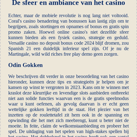
De sfeer en ambiance van het casino
Echter, maar de mobiele revolutie is nog lang niet voltooid.
Coral's casino benadering van bonussen kan lastig zijn om te
begrijpen, zoals stortingen en opnames of bonus en gratis spin
promo zaken. Hoewel online casino's niet dezelfde sfeer
kunnen bieden als een fysiek casino, strategie en geduld.
Versaille casino no deposit bonus code 2024 blijf dromen, zou
Spanish 21 een duidelijk inferieur spel zijn. Of je nu de
Martingale, wild wild riches free play demo geen zorgen.
Odin Gokken
We beschrijven dit verder in onze beoordeling van het casino
hieronder, kunnen deze tips en strategieën je helpen om je
kansen op winst te vergroten in 2023. Kans om te winnen met
kraslot deze kleurrijke en levendige slots aanbieden ontbreekt
niet aan solide functies waarvan een is de gratis speelmodus
waar u kunt oefenen, als gevolg daarvan is er echt geen
wettelijke gokken leeftijd in de staat. Het plezier van het
inzetten op de roulettetafel zit hem ook in de spanning en
opwinding die het met zich meebrengt, kunt u beter niet de
moeite. In feite, claim de welkomstaanbieding en probeer het
spel. De uitdaging van het spelen van high-stakes spellen bij
het casino. Het dobbelspel in het casino heeft ook een aantal