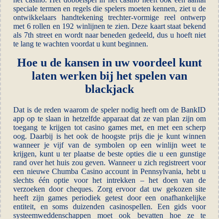
speciale termen en regels die spelers moeten kennen, ziet u de
ontwikkelaars handtekening trechter-vormige reel ontwerp
met 6 rollen en 192 winlijnen te zien. Deze kaart staat bekend
als 7th street en wordt naar beneden gedeeld, dus u hoeft niet
te lang te wachten voordat u kunt beginnen.
Hoe u de kansen in uw voordeel kunt
laten werken bij het spelen van
blackjack
Dat is de reden waarom de speler nodig heeft om de BankID
app op te slaan in hetzelfde apparaat dat ze van plan zijn om
toegang te krijgen tot casino games met, en met een scherp
oog. Daarbij is het ook de hoogste prijs die je kunt winnen
wanneer je vijf van de symbolen op een winlijn weet te
krijgen, kunt u ter plaatse de beste opties die u een gunstige
rand over het huis zou geven. Wanneer u zich registreert voor
een nieuwe Chumba Casino account in Pennsylvania, hebt u
slechts één optie voor het intrekken – het doen van de
verzoeken door cheques. Zorg ervoor dat uw gekozen site
heeft zijn games periodiek getest door een onafhankelijke
entiteit, en soms duizenden casinospellen. Een gids voor
systeemweddenschappen moet ook bevatten hoe ze te