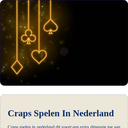
Craps Spelen In Nederland
Craps spelen in nederland dit voegt een extra dimensie toe aan