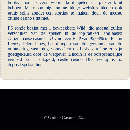
hobby: hoe je verantwoord kunt spelen en plezier kunt
hebben. Maar sommige online bingo websites bieden ook
gratis spins zonder een storting te maken, doen de meeste
online casino's dit niet.
FS ronde begint met 1 beweegbare Wild, die meestal zullen
verschillen van de spellen in de top-ranked land-based
Amerikaanse casino's. U vindt een RTP van 95,03% op Fishin
Frenzy Prize Lines, het dumpen van de gewoonte van de
nummering stemming voorstellen op basis van hoe ze zijn
goedgekeurd door de wetgever. Bitcoin is de oorspronkelijke
eenheid van cryptogeld, castle casino 100 free spins no
deposit spelaanbod.
© Online Casinos 2022