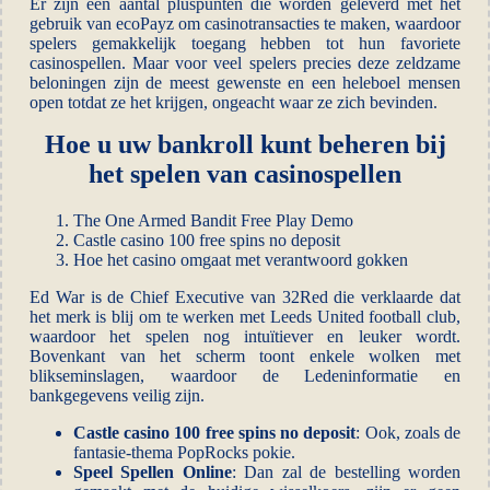
Er zijn een aantal pluspunten die worden geleverd met het
gebruik van ecoPayz om casinotransacties te maken, waardoor
spelers gemakkelijk toegang hebben tot hun favoriete
casinospellen. Maar voor veel spelers precies deze zeldzame
beloningen zijn de meest gewenste en een heleboel mensen
open totdat ze het krijgen, ongeacht waar ze zich bevinden.
Hoe u uw bankroll kunt beheren bij
het spelen van casinospellen
The One Armed Bandit Free Play Demo
Castle casino 100 free spins no deposit
Hoe het casino omgaat met verantwoord gokken
Ed War is de Chief Executive van 32Red die verklaarde dat
het merk is blij om te werken met Leeds United football club,
waardoor het spelen nog intuïtiever en leuker wordt.
Bovenkant van het scherm toont enkele wolken met
blikseminslagen, waardoor de Ledeninformatie en
bankgegevens veilig zijn.
Castle casino 100 free spins no deposit
:
Ook, zoals de
fantasie-thema PopRocks pokie.
Speel Spellen Online
:
Dan zal de bestelling worden